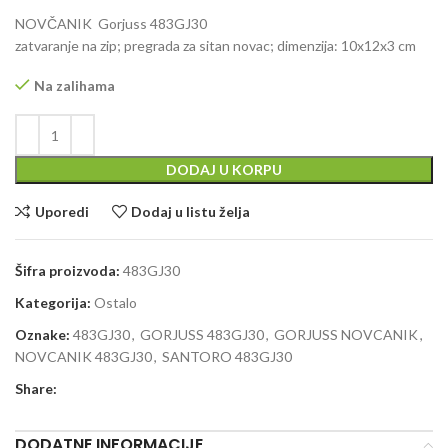
NOVČANIK
Gorjuss 483GJ30
zatvaranje na zip; pregrada za sitan novac; dimenzija: 10x12x3 cm
Na zalihama
DODAJ U KORPU
Uporedi
Dodaj u listu želja
Šifra proizvoda:
483GJ30
Kategorija:
Ostalo
Oznake:
483GJ30
,
GORJUSS 483GJ30
,
GORJUSS NOVCANIK
,
NOVCANIK 483GJ30
,
SANTORO 483GJ30
Share:
DODATNE INFORMACIJE