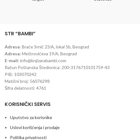
STR “BAMBI”
Adresa
: Braće Srnić 23/A, lokal 5b, Beograd
Adresa:
Meštrovićeva 19/A, Beograd
E-mail:
info@knjizarabambi.com
Račun Poštanska Štedionica: 200-3176710101759-43
PIB: 103070242
Matični broj: 56076298
Šifra delatnosti: 4761
KORISNIČKI SERVIS
Uputstvo za korisnike
Uslovi korišćenja i prodaje
Politika privatnosti