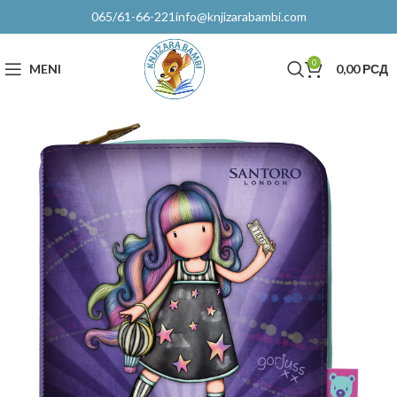
065/61-66-221
info@knjizarabambi.com
0
MENI
0,00
РСД