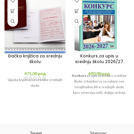
Đačka knjižica za srednju
Konkurs za upis u
školu
srednju školu 2026/27
475,00
рсд
690,00
рсд
Konkurs
za upis učenika u srednje
Djacka knjizica za ucenike srednjih
škole. U konkursu se nalaze sve
skola.
neophodne šifre srednjih skola
kao i smerova istih, dobija se lista
želja i prijava za upis u srednju
školu.
Target
Statovac