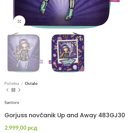
Kliknite za uvećanje
Početna
Ostalo
Santoro
Gorjuss novčanik Up and Away 483GJ30
2.999,00
рсд