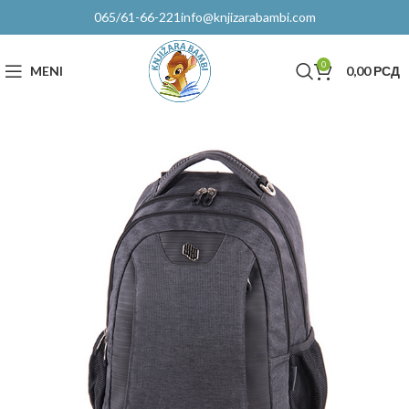
065/61-66-221
info@knjizarabambi.com
0
MENI
0,00
РСД