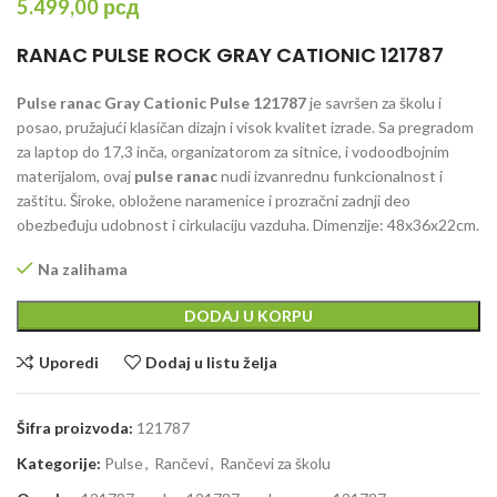
5.499,00
рсд
RANAC PULSE ROCK GRAY CATIONIC 121787
Pulse ranac Gray Cationic Pulse 121787
je savršen za školu i
posao, pružajući klasičan dizajn i visok kvalitet izrade. Sa pregradom
za laptop do 17,3 inča, organizatorom za sitnice, i vodoodbojnim
materijalom, ovaj
pulse ranac
nudi izvanrednu funkcionalnost i
zaštitu. Široke, obložene naramenice i prozračni zadnji deo
obezbeđuju udobnost i cirkulaciju vazduha. Dimenzije: 48x36x22cm.
Na zalihama
DODAJ U KORPU
Uporedi
Dodaj u listu želja
Šifra proizvoda:
121787
Kategorije:
Pulse
,
Rančevi
,
Rančevi za školu