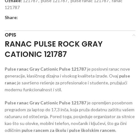
Oznake:
121787
,
pulse 121787
,
pulse ranac 121787
,
ranac
121787
Share:
OPIS
RANAC PULSE ROCK GRAY
CATIONIC 121787
Pulse ranac Gray Cationic Pulse 121787
je poslovni ranac nove
generacije, klasičnog dizajna i visokog kvaliteta izrade. Ovaj
pulse
ranac
je savršeno rešenje za profesionalce i studente, pružajući
modernu funkcionalnost i stil.
Pulse ranac Gray Cationic Pulse 121787
je opremljen posebnom
pregradom za laptop do 17,3 inča, koja pruža dodatnu zaštitu vašem
računaru od oštećenja. Pored toga, posjeduje organizator za sitnice
kao što su olovke, mobilni telefon, novčanik i ključevi, što ga čini
odličnim
pulse rancem za školu
i
pulse školskim rancem
.