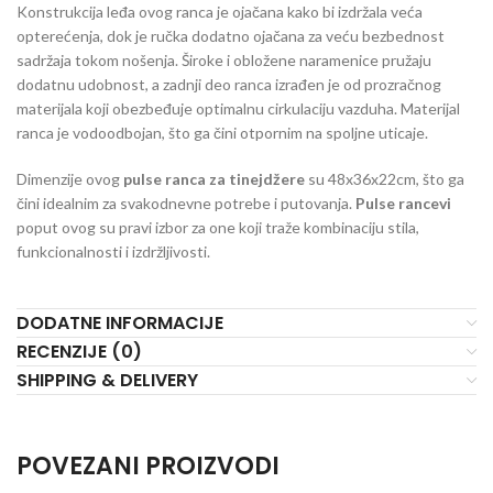
Konstrukcija leđa ovog ranca je ojačana kako bi izdržala veća
opterećenja, dok je ručka dodatno ojačana za veću bezbednost
sadržaja tokom nošenja. Široke i obložene naramenice pružaju
dodatnu udobnost, a zadnji deo ranca izrađen je od prozračnog
materijala koji obezbeđuje optimalnu cirkulaciju vazduha. Materijal
ranca je vodoodbojan, što ga čini otpornim na spoljne uticaje.
Dimenzije ovog
pulse ranca za tinejdžere
su 48x36x22cm, što ga
čini idealnim za svakodnevne potrebe i putovanja.
Pulse rancevi
poput ovog su pravi izbor za one koji traže kombinaciju stila,
funkcionalnosti i izdržljivosti.
DODATNE INFORMACIJE
RECENZIJE (0)
SHIPPING & DELIVERY
POVEZANI PROIZVODI