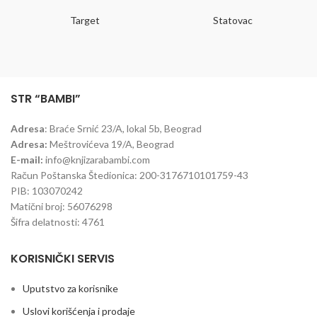
zahvaljujući troslojnim dnu,
decu uzrasta 7-11 godina.
Target
Statovac
penušavim leđima i zakrivljenim
Anatomija leđa obezbeđena uz
naramenicama. Idealno rešenje za
podršku aluminijumske šipke uz
sve vaše potrebe, bilo da tražite
mogućnost skidanja tog dela pri
Pulse ranac za školu
ili kancelariju.
pranju. Gumirano dno ranca uz
opciju izvlačenja kabanice u
fluoroscentnoj boji za zaštitu od
STR “BAMBI”
padavina i dodatnu bezbednost u
saobraćaju. Reflektujuće trake sa
Adresa
: Braće Srnić 23/A, lokal 5b, Beograd
svih strana ranca posebno su bitne
Adresa:
Meštrovićeva 19/A, Beograd
pri prelasku ulice i noćnim
uslovima slabe vidljivosti.
E-mail:
info@knjizarabambi.com
Račun Poštanska Štedionica: 200-3176710101759-43
PIB: 103070242
Matični broj: 56076298
Šifra delatnosti: 4761
KORISNIČKI SERVIS
Uputstvo za korisnike
Uslovi korišćenja i prodaje