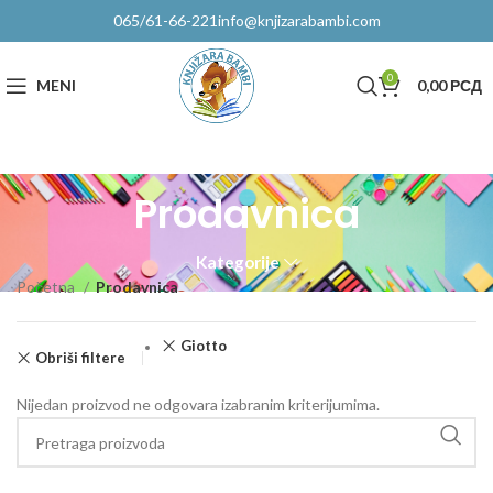
065/61-66-221
info@knjizarabambi.com
0
MENI
0,00
РСД
Prodavnica
Kategorije
Početna
Prodavnica
Giotto
Obriši filtere
Nijedan proizvod ne odgovara izabranim kriterijumima.