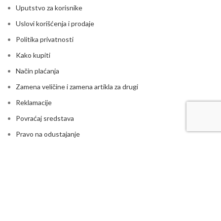
Uputstvo za korisnike
Uslovi korišćenja i prodaje
Politika privatnosti
Kako kupiti
Način plaćanja
Zamena veličine i zamena artikla za drugi
Reklamacije
Povraćaj sredstava
Pravo na odustajanje
Uslovi isporuke
Ugovor o prodaji na daljinu