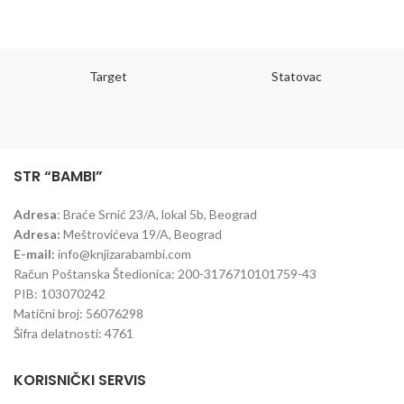
Target
Statovac
STR “BAMBI”
Adresa
: Braće Srnić 23/A, lokal 5b, Beograd
Adresa:
Meštrovićeva 19/A, Beograd
E-mail:
info@knjizarabambi.com
Račun Poštanska Štedionica: 200-3176710101759-43
PIB: 103070242
Matični broj: 56076298
Šifra delatnosti: 4761
KORISNIČKI SERVIS